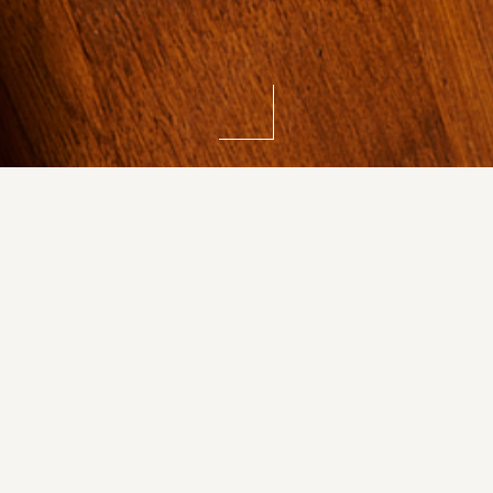
1
2
3
4
Reserva
a vez completada la reserva, recibirá un correo de confirmaci
estas frecuentes
|
política de privacidad y aviso legal
|
cond